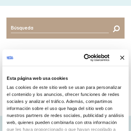
A
B
C
D
E
F
G
H
I
J
K
L
M
N
O
P
Esta página web usa cookies
Q
R
S
T
U
V
W
X
Las cookies de este sitio web se usan para personalizar
el contenido y los anuncios, ofrecer funciones de redes
Y
Z
0-9
sociales y analizar el tráfico. Además, compartimos
información sobre el uso que haga del sitio web con
nuestros partners de redes sociales, publicidad y análisis
web, quienes pueden combinarla con otra información
Acoso homo-bitransfóbico/acoso
que les haya proporcionado o que hayan recopilado a