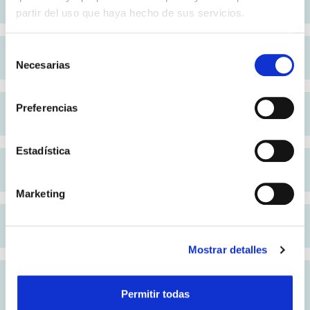
sexual
partir del uso que haya hecho de sus servicios.
Selección
AFAB
Necesarias
de
consentimiento
Preferencias
Agénero
Estadística
AMAB
Marketing
Asexual
Mostrar detalles
Asociación Mundial para la Salud
Permitir todas
Transgénero (WPATH)