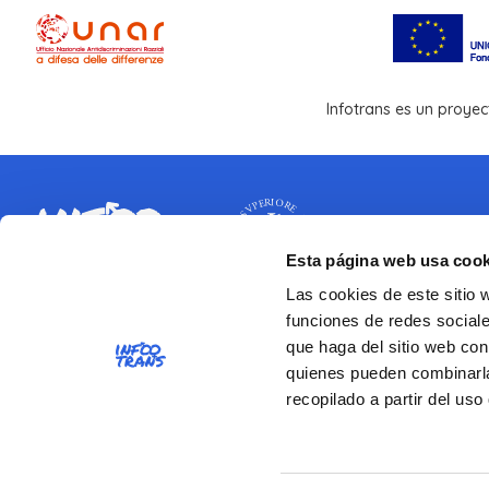
Infotrans es un proyec
Esta página web usa cook
Las cookies de este sitio 
CONTACTOS
funciones de redes sociale
que haga del sitio web con
Instituto Superior de Sanidad
quienes pueden combinarla
Viale Regina Elena 299 - 00161 Roma
recopilado a partir del us
Número de IVA 03657731000
Código fiscal 80211730587