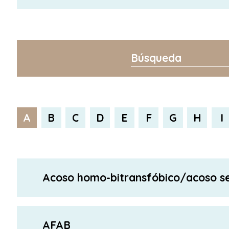
A
B
C
D
E
F
G
H
I
Acoso homo-bitransfóbico/acoso s
AFAB