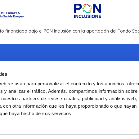
to financiado bajo el PON Inclusión con la aportación del Fondo S
ies
Correo electrónico:
info@infotrans.it
web se usan para personalizar el contenido y los anuncios, ofrec
s y analizar el tráfico. Además, compartimos información sobre 
Sitio web institucional de la ISS
 nuestros partners de redes sociales, publicidad y análisis web,
ISSalute.it
(en italiano)
 con otra información que les haya proporcionado o que hayan
o que haya hecho de sus servicios.