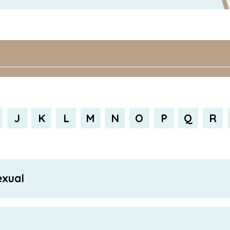
J
K
L
M
N
O
P
Q
R
exual