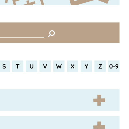
S
T
U
V
W
X
Y
Z
0-9