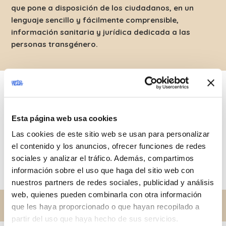
que pone a disposición de los ciudadanos, en un
lenguaje sencillo y fácilmente comprensible,
información sanitaria y jurídica dedicada a las
personas transgénero.
Este portal es el resultado de la colaboración entre el
ISS
,
Istituto Superiore di Sanità
(
Instituto Superior de
Salud
), quien ha supervisado su realización y es
responsable de su contenido científico, y el
UNAR
,
Esta página web usa cookies
Ufficio Nazionale Antidiscriminazioni Razziali -
Las cookies de este sitio web se usan para personalizar
Presidenza del Consiglio dei Ministri
(
Oficina Nacional
el contenido y los anuncios, ofrecer funciones de redes
contra la Discriminación Racial - Presidencia del
sociales y analizar el tráfico. Además, compartimos
Consejo de Ministros
), responsable del contenido
información sobre el uso que haga del sitio web con
jurídico.
nuestros partners de redes sociales, publicidad y análisis
web, quienes pueden combinarla con otra información
ISS
que les haya proporcionado o que hayan recopilado a
partir del uso que haya hecho de sus servicios.