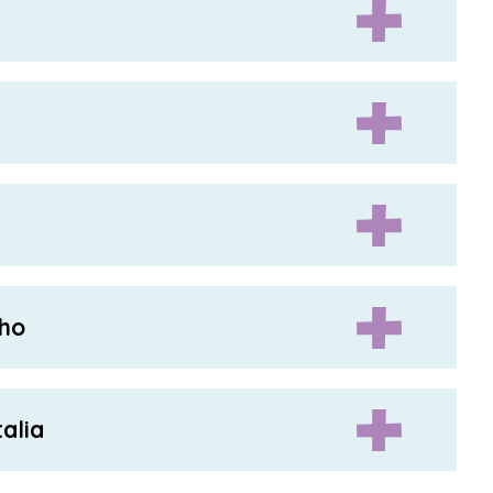
cho
alia