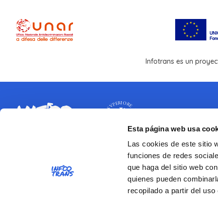
Infotrans es un proyec
Esta página web usa cook
Las cookies de este sitio 
CONTACTOS
funciones de redes sociale
que haga del sitio web con
Instituto Superior de Sanidad
quienes pueden combinarla
Viale Regina Elena 299 - 00161 Roma
recopilado a partir del us
Número de IVA 03657731000
Código fiscal 80211730587