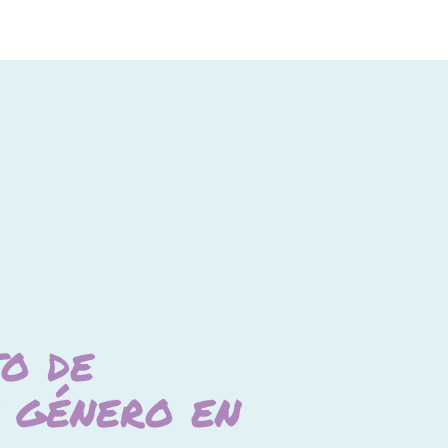
o de
e género en