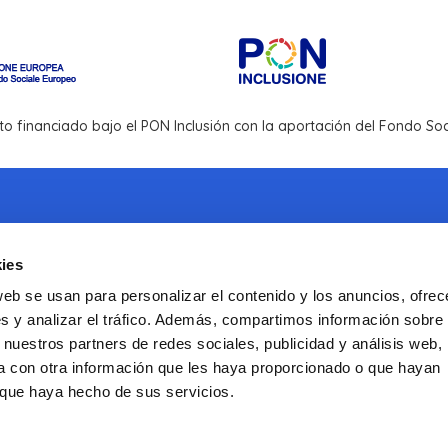
to financiado bajo el PON Inclusión con la aportación del Fondo S
ies
Correo electrónico:
info@infotrans.it
web se usan para personalizar el contenido y los anuncios, ofrec
s y analizar el tráfico. Además, compartimos información sobre 
Sitio web institucional de la ISS
 nuestros partners de redes sociales, publicidad y análisis web,
ISSalute.it
(en italiano)
 con otra información que les haya proporcionado o que hayan
o que haya hecho de sus servicios.