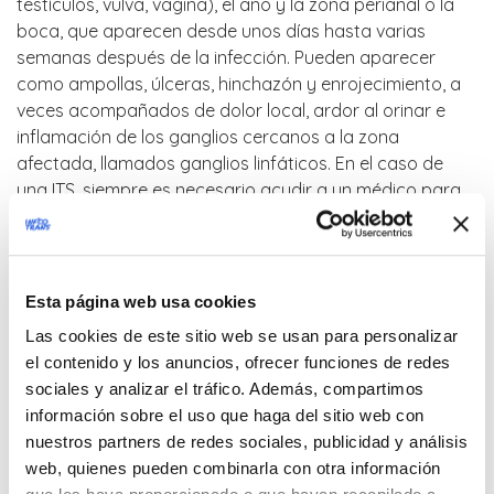
testículos, vulva, vagina), el ano y la zona perianal o la
boca, que aparecen desde unos días hasta varias
semanas después de la infección. Pueden aparecer
como ampollas, úlceras, hinchazón y enrojecimiento, a
veces acompañados de dolor local, ardor al orinar e
inflamación de los ganglios cercanos a la zona
afectada, llamados ganglios linfáticos. En el caso de
una ITS, siempre es necesario acudir a un médico para
averiguar la causa y para tratarla cuanto antes. En
muchos casos, una ITS puede contraerse sin ningún
síntoma o molestia, es decir, de forma asintomática:
quienes la contraen de este modo pueden seguir
Esta página web usa cookies
transmitiéndola a otras personas con más facilidad que
Las cookies de este sitio web se usan para personalizar
quienes saben que la tienen y la tratan. Por lo tanto, las
el contenido y los anuncios, ofrecer funciones de redes
ITS deben buscarse en todas las personas sexualmente
sociales y analizar el tráfico. Además, compartimos
activas, incluso cuando no hay síntomas. Para mayor
información sobre el uso que haga del sitio web con
información sobre las ITS, puede visitar ISSalute.it en la
nuestros partners de redes sociales, publicidad y análisis
sección “
Infezioni Sessualmente Trasmesse
”.
web, quienes pueden combinarla con otra información
El Instituto Superior de Salud pone a disposición de