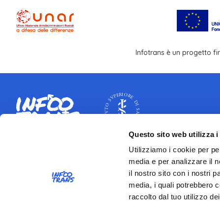
Infotrans è un progetto f
Questo sito web utilizza i
CONTATTI
Utilizziamo i cookie per pe
media e per analizzare il n
Istituto Superiore di Sanità
il nostro sito con i nostri 
Viale Regina Elena 299 - 00161 Roma
media, i quali potrebbero c
Partita IVA 03657731000
raccolto dal tuo utilizzo dei
Codice Fiscale 80211730587