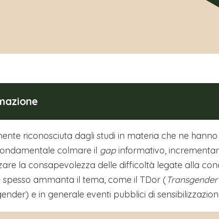
rmazione
te riconosciuta dagli studi in materia che ne hanno so
 fondamentale colmare il
gap
informativo, incrementand
orzare la consapevolezza delle difficoltà legate alla c
à che spesso ammanta il tema, come il TDor (
Transgender
ender) e in generale eventi pubblici di sensibilizzazio