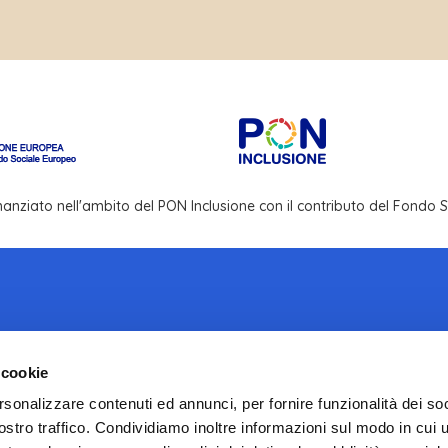
inanziato nell'ambito del PON Inclusione con il contributo del Fondo
 cookie
Email:
info@infotrans.it
Sito istituzionale ISS
rsonalizzare contenuti ed annunci, per fornire funzionalità dei soc
ostro traffico. Condividiamo inoltre informazioni sul modo in cui ut
ISSalute.it