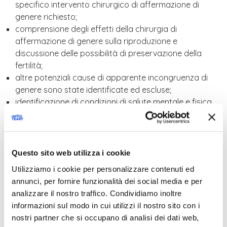
specifico intervento chirurgico di affermazione di
genere richiesto;
comprensione degli effetti della chirurgia di
affermazione di genere sulla riproduzione e
discussione delle possibilità di preservazione della
fertilità;
altre potenziali cause di apparente incongruenza di
genere sono state identificate ed escluse;
identificazione di condizioni di salute mentale e fisica
che potrebbero avere un impatto negativo sugli esiti
della chirurgia con discussione dei rischi e benefici;
stabile
terapia ormonale
di affermazione di genere.
Ciò può includere almeno sei mesi di terapia
Questo sito web utilizza i cookie
ormonale di affermazione di genere o un periodo
Utilizziamo i cookie per personalizzare contenuti ed
più lungo sé necessario al fine raggiungere il
annunci, per fornire funzionalità dei social media e per
risultato chirurgico desiderato, tranne nel caso in cui
analizzare il nostro traffico. Condividiamo inoltre
la terapia ormonale non sia desiderata o qualora ci
informazioni sul modo in cui utilizzi il nostro sito con i
fossero controindicazioni alla terapia ormonale
nostri partner che si occupano di analisi dei dati web,
stessa.