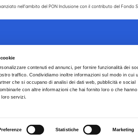
inanziato nell'ambito del PON Inclusione con il contributo del Fondo
 cookie
Email:
info@infotrans.it
Sito istituzionale ISS
rsonalizzare contenuti ed annunci, per fornire funzionalità dei soc
ostro traffico. Condividiamo inoltre informazioni sul modo in cui ut
ISSalute.it
partner che si occupano di analisi dei dati web, pubblicità e social
ombinarle con altre informazioni che hai fornito loro o che hanno
 loro servizi.
Preferenze
Statistiche
Marketing
Preferenze