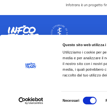
Infotrans è un progetto f
Questo sito web utilizza i
CONTATTI
Utilizziamo i cookie per pe
media e per analizzare il n
Istituto Superiore di Sanità
il nostro sito con i nostri 
Viale Regina Elena 299 - 00161 Roma
media, i quali potrebbero c
Partita IVA 03657731000
raccolto dal tuo utilizzo dei
Codice Fiscale 80211730587
Selezione
Necessari
Credits
Privacy
Cookie
del